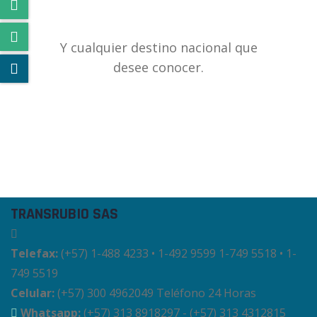
Y cualquier destino nacional que
desee conocer.
TRANSRUBIO SAS
Telefax:
(+57) 1-488 4233 • 1-492 9599 1-749 5518 • 1-
749 5519
Celular:
(+57) 300 4962049 Teléfono 24 Horas
Whatsapp:
(+57) 313 8918297 - (+57) 313 4312815