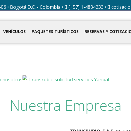
606 • Bogotá D.C. - Colombia •
(+57) 1-4884233 •
cotizaci
VEHÍCULOS
PAQUETES TURÍSTICOS
RESERVAS Y COTIZACI
Nuestra Empresa