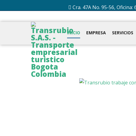
Cra. 47A No. 95-56, Oficina: 
INICIO
EMPRESA
SERVICIOS